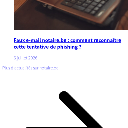
Faux e-mail notaire.be : comment reconnaître
cette tentative de phishing ?
6 juillet 2026
Plus d'actualités sur notaire.be