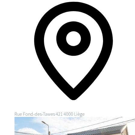
Rue Fond-des-Tawes 421
4000 Liège