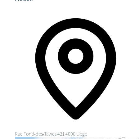
Rue Fond-des-Tawes 421
4000 Liège