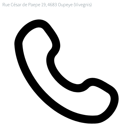
Rue César de Paepe 19, 4683 Oupeye (Vivegnis)